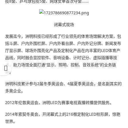
揽8金、乒乓球包揽5金、网球女单首次夺金......
闭幕式现场
发展迄今，洲明科技已经形成了行业领先的体育场馆解决方案，包
括斗屏、户内外围栏屏、户内外看台屏、户内外记分牌、新闻发布
厅显示屏、球场外围亮化产品及定制化产品在内丰富的LED体育产
品线，同时融合显控软件、音响设备、计时记分、虚拟插播等技
术，助力场馆全面打通“显示、照明、控制、音效系统”的业务链
条。
洲明科技累计参与2届冬季奥运会、4届夏季奥运会，是名副其实的
多奥企业。
2012年伦敦奥运会，洲明LED为赛事电视直播转播提供服务。
2014年索契冬奥会，开闭幕式上的216根定制化LED柱形屏，惊艳
世界。