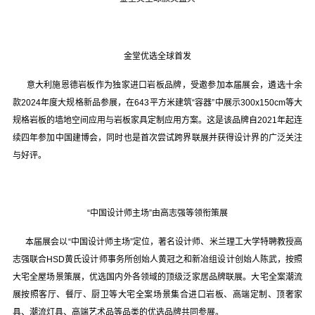
金堂优选全球首发
意大利施恩德岩板作为独家进口岩板品牌，受邀参加本届展会，遴选十余
款2024年度大规格新品参展，在643平方米建筑“容器”中展示300x150cm等大
规格岩板的墙地空间应用与岩板家具定制应用方案。这是该品牌自2021年起连
续四年参加中国建博会，同时也是首次尝试跨界联展并获得设计界的广泛关注
与好评。
“中国设计师主场”由高志强等领衔策展
本届展会以“中国设计师主场”定位，著名设计师、米兰理工大学特聘教授高
志强联合HSD黄氏设计师事务所创始人黄冠之和新冶组设计创始人陈武，按照
大宅全屋场景策展，优选国内外各领域的顶级泛家居品牌联展。大宅全案潮流
展按照客厅、餐厅、厨卫等大宅全案场景集合进口岩板、高端定制、顶奢家
具、潮流灯具、高端艺术品等品类的优选品牌共同参展。