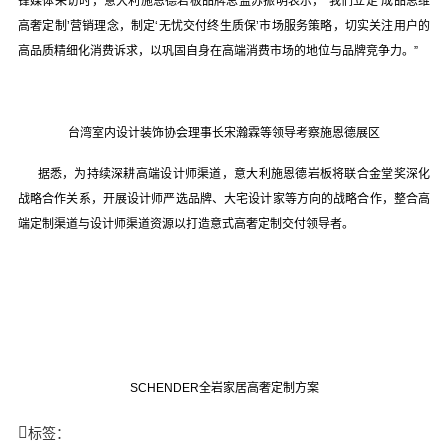
锋媒体采访时，意大利施恩德岩板品牌总监苏振明表示，“我们立足‘成品思维
高奢定制’营销理念，制定‘无忧交付终生质保’市场服务策略，切实关注用户的
高品质精细化消费诉求，以巩固自身在高端消费市场的地位与品牌竞争力。”
台湾室内设计装饰协会理事长宋瀚霖等领导考察施恩德展区
据悉，为持续深耕高端设计师渠道，意大利施恩德岩板将联合金堂奖深化
战略合作关系，开展设计师严选品牌、大宅设计家等方向的战略合作，整合高
端定制渠道与设计师渠道资源以打造意式高奢定制交付领导者。
SCHENDER全岩家居高奢定制方案
标签：