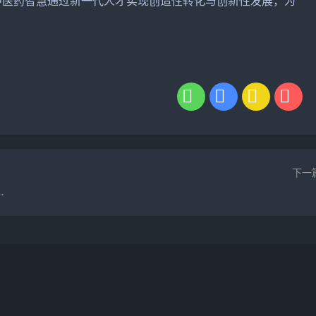
统中医药智慧通过新一代人才实现创造性转化与创新性发展，为
下一
务平台，助力社会幸福升级