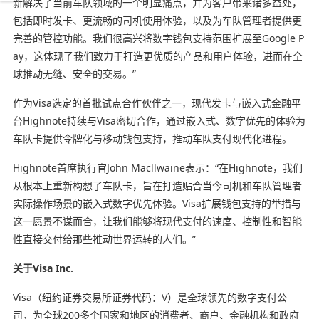
新解决了当前车队领域的一个明显痛点，并为客户带来诸多益处，
包括即时发卡、更流畅的司机使用体验，以及为车队管理者提供更
完善的管控功能。我们很高兴将数字钱包支持范围扩展至Google P
ay，这体现了我们致力于打造更优质的产品和用户体验，进而在全
球推动无缝、安全的交易。”
作为Visa选定的首批试点合作伙伴之一，现代发卡与嵌入式金融平
台Highnote持续与Visa密切合作，通过嵌入式、数字优先的体验为
车队卡提供令牌化与移动钱包支持，推动车队支付现代化进程。
Highnote首席执行官John Macllwaine表示：“在Highnote，我们
从根本上重新构想了车队卡，旨在打造贴合当今司机和车队管理者
实际操作场景的嵌入式数字优先体验。Visa扩展钱包支持的举措与
这一愿景不谋而合，让我们能够将现代支付的速度、控制性和智能
性直接交付给那些推动世界运转的人们。”
关于Visa Inc.
Visa（纽约证券交易所证券代码：V）是全球领先的数字支付公
司，为全球200多个国家和地区的消费者、商户、金融机构和政府