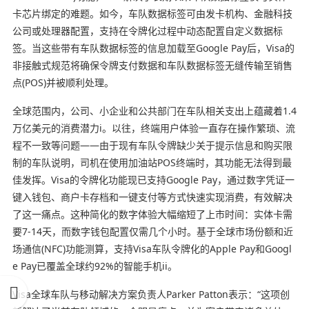
卡芯片绑定的难题。如今，车队数据标签可由发卡机构、金融科技
公司或处理器配置，支持在令牌化过程中动态配置自定义数据标
签。当这些带有车队数据标签的信息加载至Google Pay后，Visa的
非接触式规范将确保令牌支付数据和车队数据标签无缝传输至销售
点(POS)并被顺利处理。
全球范围内，公司、小企业和公共部门在车队相关支出上蕴藏着1.4
万亿美元的消费潜力i。以往，终端用户体验一直存在操作繁琐、流
程不一致等问题——由于现有车队令牌缺少关于提示信息和购买限
制的车队说明，司机在使用加油站POS终端时，其功能无法得到最
佳发挥。Visa的令牌化功能现已支持Google Pay，通过数字凭证一
键入钱包、商户卡存档和一键支付等方式快速实现消费，有效解决
了这一痛点。这种简化的数字体验大幅缩短了上市时间：实体卡需
要7-14天，而数字钱包配置仅需几个小时。基于全球市场份额和近
场通信(NFC)功能测算，支持Visa车队令牌化的Apple Pay和Googl
e Pay已覆盖全球约92%的智能手机ii。
Visa全球车队与移动解决方案负责人Parker Patton表示：“这项创