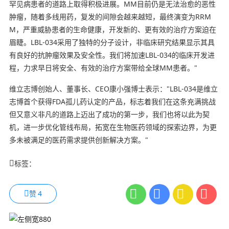
罕见病患者的道路上取得积极进展。MM目前仍是无法治愈的恶性
肿瘤，随着多线用药，复发的间隙会越来越短，最终演变为RRM
M，严重威胁患者的生命健康，开发新的、更有效的治疗方案迫在
眉睫。LBL-034采用了独特的分子设计，非临床研究结果显示其具
有良好的抗肿瘤效果及安全性。我们将加速LBL-034的临床开发进
程，力求早日将安全、有效的治疗方案带给全球MM患者。"
维立志博创始人、董事长、CEO康小强博士表示："LBL-034是维立
志博首个获得FDA孤儿药认定的产品，标志着我们在这条充满挑战
但又意义非凡的道路上迈出了成功的第一步，我们也将以此为契
机，进一步优化管线布局，拓宽在生物医药领域的探索边界，为更
多未被满足的医药需求提供创新解决方案。"
标签：
赞
4