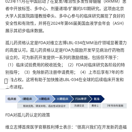
023年11月在中国启动了在复发/难治性多发性骨髓瘤（RRMM）患
者中开放标签、多中心、剂量递增/扩展的I/II期研究。这项由北京
大学人民医院路瑾教授牵头、多中心参与的临床研究展现了良好的
安全性和有效性，并将在2024年第66届美国血液学会年会（ASH）
展示其初步临床数据。
孤儿药资格认定是FDA对维立志博LBL-034在MM治疗领域显著潜力
的高度认可。孤儿药资格认定是FDA为鼓励开发罕见病治疗药物而
设立的，可为新药开发提供一系列的激励措施，包括但不限于：
（1）临床试验费用的税收抵免‌；（2）FDA对临床研究各阶段的特
别指导；（3）免除新药注册申请费用；（4）上市后享有7年的市
场独占权。这将有助于加快推进LBL-034在全球的后续临床开发和
上市进程。
FDA对孤儿药认定的政策
维立志博首席医学官蔡胜利博士表示："很高兴我们在开发新药造福