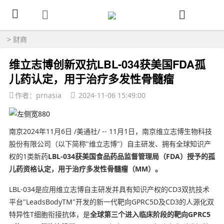
>
财商
维立志博创新双抗LBL-034获美国FDA孤
儿药认定，用于治疗多发性骨髓瘤
作者：prnasia
2024-11-06 15:49:00
南京2024年11月6日 /美通社/ -- 11月1日，南京维立志博生物科技
股份有限公司（以下简称"维立志博"）自主研发、拥有全球知识产
权的1类新药
LBL-034
获美国食品药品监督管理局（
FDA
）授予的孤
儿药资格认定，用于治疗多发性骨髓瘤（
MM
）。
LBL-034是应用维立志博自主研发并具有知识产权的CD3双抗技术
平台"LeadsBodyTM"开发的新一代靶向GPRC5D及CD3的人源化双
特异性T细胞衔接抗体，是
全球第三个进入临床阶段的靶向
GPRC5