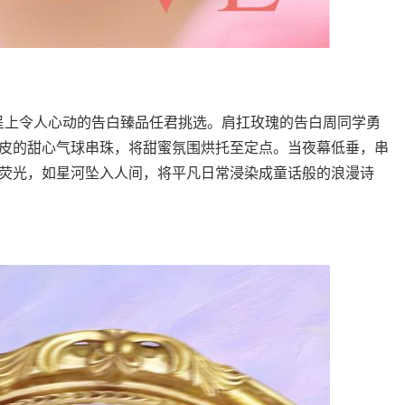
呈上令人心动的告白臻品任君挑选。肩扛玫瑰的告白周同学勇
皮的甜心气球串珠，将甜蜜氛围烘托至定点。当夜幕低垂，串
荧光，如星河坠入人间，将平凡日常浸染成童话般的浪漫诗