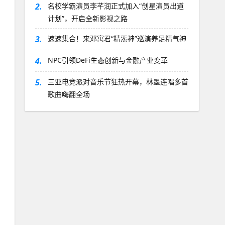
2.
名校学霸演员李芊润正式加入“创星演员出道
计划”，开启全新影视之路
3.
速速集合！来邓寓君“精炁神”巡演养足精气神
4.
NPC引领DeFi生态创新与金融产业变革
5.
三亚电竞派对音乐节狂热开幕，林墨连唱多首
歌曲嗨翻全场