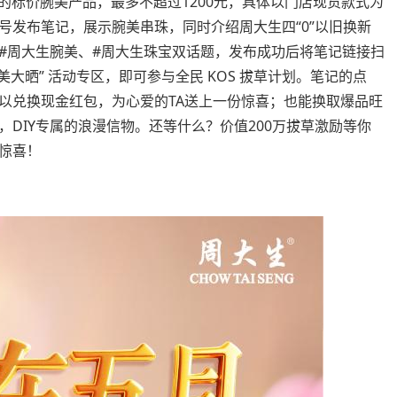
之间的标价腕美产品，最多不超过1200元，具体以门店现货款式为
号发布笔记，展示腕美串珠，同时介绍周大生四“0”以旧换新
#周大生腕美、#周大生珠宝双话题，发布成功后将笔记链接扫
完美大晒” 活动专区，即可参与全民 KOS 拔草计划。笔记的点
以兑换现金红包，为心爱的TA送上一份惊喜；也能换取爆品旺
DIY专属的浪漫信物。还等什么？价值200万拔草激励等你
惊喜！