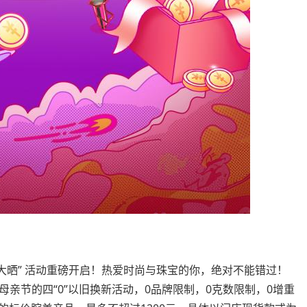
美大晒” 活动重磅开启！热爱时尚与珠宝的你，绝对不能错过！
亲节的四“0”以旧换新活动，0品牌限制，0克数限制，0增重