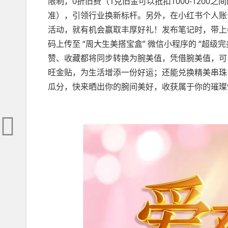
限制，0折旧费（1克旧金可以抵扣1000-1200
准），引领行业换新标杆。另外，在小红书个人账
活动，就有机会赢取丰厚好礼！发布笔记时，带上
码上传至 “周大生美搭宝盒” 微信小程序的 “超级
赞、收藏都将同步转换为腕美值，凭借腕美值，可
旺金贴，为生活增添一份好运；还能兑换精美串珠，
瓜分，快来晒出你的腕间美好，收获属于你的璀璨